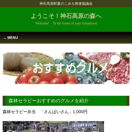
神石高原町森のこみち推進協議会
ようこそ！神石高原の森へ
Welcome! To the forest of your hometown
MENU
森林セラピーおすすめのグルメを紹介
森林セラピー弁当 「さんばいさん」1,000円