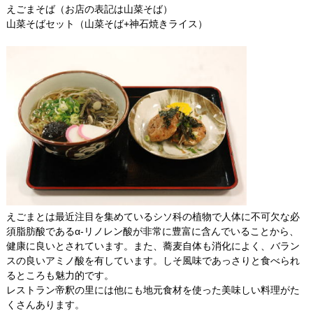
えごまそば（お店の表記は山菜そば）
山菜そばセット（山菜そば+神石焼きライス）
えごまとは最近注目を集めているシソ科の植物で人体に不可欠な必
須脂肪酸であるα-リノレン酸が非常に豊富に含んでいることから、
健康に良いとされています。また、蕎麦自体も消化によく、バラン
スの良いアミノ酸を有しています。しそ風味であっさりと食べられ
るところも魅力的です。
レストラン帝釈の里には他にも地元食材を使った美味しい料理がた
くさんあります。